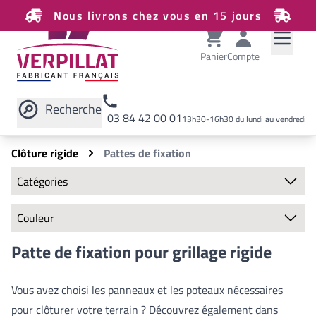
Nous livrons chez vous en 15 jours
Panier
Compte
Recherche
03 84 42 00 01
13h30-16h30 du lundi au vendredi
Rechercher sur le site
Clôture rigide
Pattes de fixation
Catégories
Clôture rigide
Couleur
Panneaux
Poteaux
Couleurs disponibles
Patte de fixation pour grillage rigide
Chapeaux de finition
Écarteurs
Classiques
Plaques de soubassement
Vous avez choisi les panneaux et les poteaux nécessaires
Inox
Bavolets
Vert
pour clôturer votre terrain ? Découvrez également dans