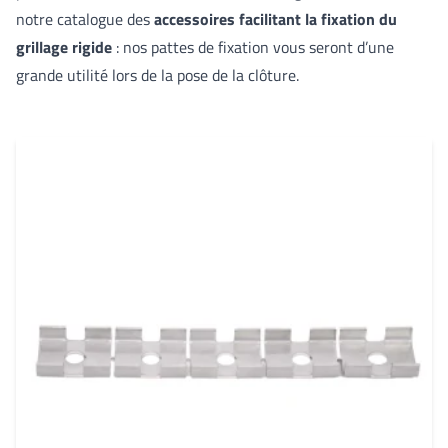
Pattes de fixation
Gris anthracite
notre catalogue des
accessoires facilitant la fixation du
Vis et goujons
grillage rigide
: nos pattes de fixation
vous seront d’une
Occultants
grande utilité lors de la pose de la clôture.
Portails et portillons
Portillons grillagés
Portillons barreaudés
Kits
Accessoires