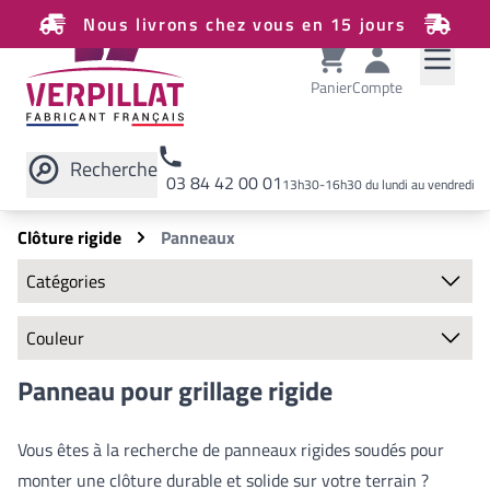
Nous livrons chez vous en 15 jours
Panier
Compte
Recherche
03 84 42 00 01
13h30-16h30 du lundi au vendredi
Rechercher sur le site
Clôture rigide
Panneaux
Catégories
Clôture rigide
Couleur
Panneaux
Poteaux
Couleurs disponibles
Panneau pour grillage rigide
Chapeaux de finition
Écarteurs
Classiques
Plaques de soubassement
Vous êtes à la recherche de panneaux rigides soudés pour
Vert
Bavolets
Gris anthracite
monter une clôture durable et solide sur votre terrain ?