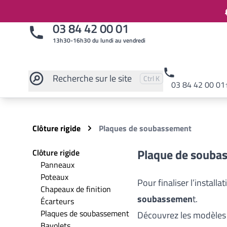
03 84 42 00 01
13h30-16h30 du lundi au vendredi
Recherche
sur le site
Pressez
et
pour rechercher
Ctrl
K
03 84 42 00 01
Rechercher sur le site
Clôture rigide
Plaques de soubassement
Plaque de soubas
Clôture rigide
Panneaux
Poteaux
Pour finaliser l’installa
Chapeaux de finition
soubassemen
t.
Écarteurs
Plaques de soubassement
Découvrez les modèles d
Bavolets