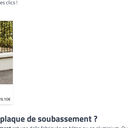
s clics !
39,10€
a plaque de soubassement ?