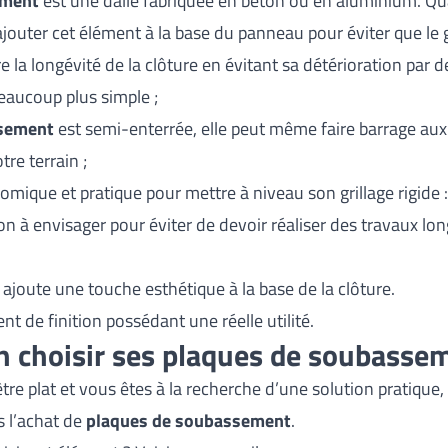
ement
est une dalle fabriquée en béton ou en aluminium. Quan
ajouter cet élément à la base du panneau pour éviter que le gr
la longévité de la clôture en évitant sa détérioration par d
beaucoup plus simple ;
ssement
est semi-enterrée, elle peut même faire barrage aux 
tre terrain ;
mique et pratique pour mettre à niveau son grillage rigide : s
ion à envisager pour éviter de devoir réaliser des travaux 
ajoute une touche esthétique à la base de la clôture.
ent de finition possédant une réelle utilité.
 choisir ses plaques de soubassem
’être plat et vous êtes à la recherche d’une solution pratique
s l’achat de
plaques de soubassement
.