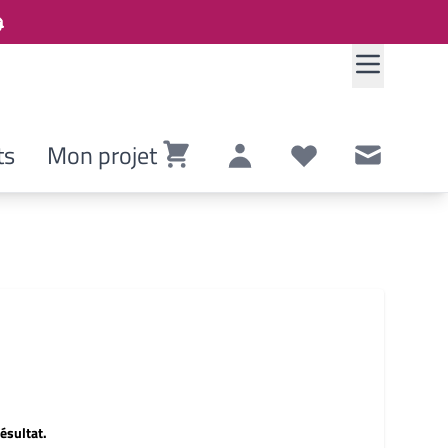
ts
Mon projet
Panier
Compte
Listes de souhaits
Contact
ésultat.