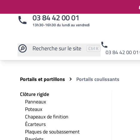
03 84 42 00 01
13h30-16h30 du lundi au vendredi
Recherche
sur le site
Pressez
et
pour rechercher
Ctrl
K
03 84 42 00 01
Rechercher sur le site
Portails et portillons
Portails coulissants
Clôture rigide
Panneaux
Poteaux
Chapeaux de finition
Écarteurs
Plaques de soubassement
Bavolets