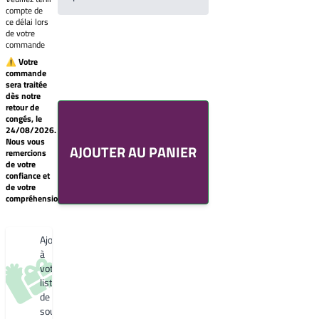
compte de
ce délai lors
de votre
commande
⚠ Votre
commande
sera traitée
Votre
dès notre
liste
retour de
de
congés, le
souhaits
24/08/2026.
Un
Nous vous
AJOUTER AU PANIER
produit
remercions
0,00€
de votre
confiance et
Créer
de votre
une
compréhension.
nouvelle
liste
de
souhaits
Ajouter
à
votre
liste
de
souhaits