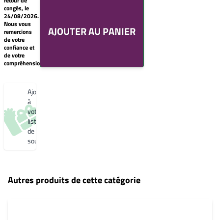
retour de
de
congés, le
souhaits
24/08/2026.
Un
Nous vous
AJOUTER AU PANIER
produit
remercions
0,00€
de votre
confiance et
Créer
de votre
une
compréhension.
nouvelle
liste
de
souhaits
Ajouter
à
votre
liste
de
souhaits
Autres produits de cette catégorie