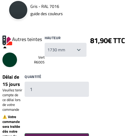
Gris - RAL 7016
guide des couleurs
HAUTEUR
81,90€ TTC
Autres teintes
Vert
R6005
Délai de
QUANTITÉ
15 jours
Veuillez tenir
compte de
ce délai lors
de votre
commande
⚠ Votre
commande
sera traitée
Votre
dès notre
liste