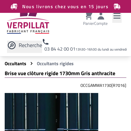
Nous livrons chez vous en 15 jours
Panier
Compte
Recherche
03 84 42 00 01
13h30-16h30 du lundi au vendredi
Rechercher sur le site
Occultants
Occultants rigides
Brise vue clôture rigide 1730mm Gris anthracite
OCCGAMMA1730[R7016]