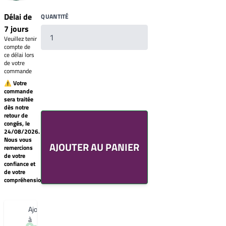
Délai de
QUANTITÉ
7 jours
Veuillez tenir
compte de
ce délai lors
de votre
commande
⚠ Votre
commande
sera traitée
Votre
dès notre
liste
retour de
de
congés, le
souhaits
24/08/2026.
Un
Nous vous
AJOUTER AU PANIER
produit
remercions
0,00€
de votre
confiance et
Créer
de votre
une
compréhension.
nouvelle
liste
de
souhaits
Ajouter
à