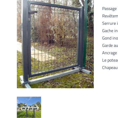
Passage
Revêteme
Serrure 
Gache in
Gond in
Garde au
Ancrage 
Le potea
Chapeaux