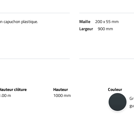
un capuchon plastique.
Maille
200 x 55 mm
Largeur
900 mm
Hauteur clôture
Hauteur
Couleur
1.00 m
1000 mm
Gr
gu