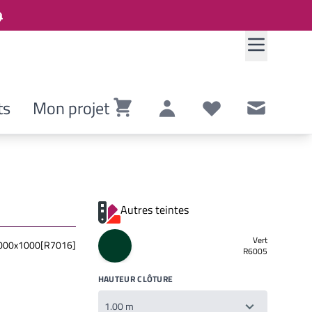
ts
Mon projet
Panier
Compte
Listes de souhaits
Contact
Autres teintes
Vert
000x1000[R7016]
R6005
HAUTEUR CLÔTURE