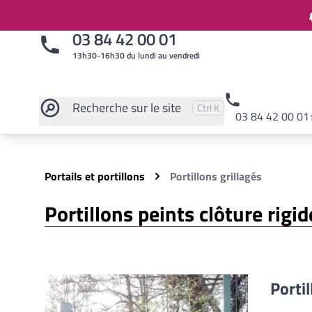
03 84 42 00 01
13h30-16h30 du lundi au vendredi
Recherche
sur le site
Pressez
et
pour rechercher
Ctrl
K
03 84 42 00 01
Rechercher sur le site
Portails et portillons
Portillons grillagés
Portillons peints clôture rigi
Portil