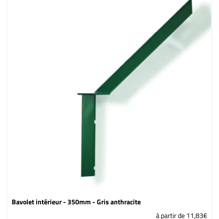
Pattes de fixation
Vis et goujons
Occultants
Portails et portillons
Portillons grillagés
Portillons barreaudés
Kits
Accessoires
Bavolet intérieur - 350mm - Gris anthracite
à partir de 11,83€