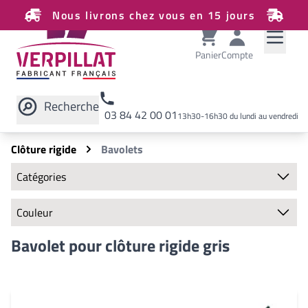
Nous livrons chez vous en 15 jours
Panier
Compte
Recherche
03 84 42 00 01
13h30-16h30 du lundi au vendredi
Rechercher sur le site
Clôture rigide
Bavolets
Catégories
Clôture rigide
Couleur
Panneaux
Poteaux
Couleurs disponibles
Bavolet pour clôture rigide gris
Chapeaux de finition
Écarteurs
Classiques
Plaques de soubassement
Vert
Bavolets