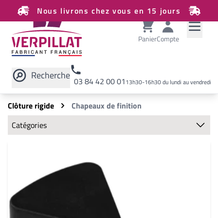
Nous livrons chez vous en 15 jours
Panier
Compte
Recherche
03 84 42 00 01
13h30-16h30 du lundi au vendredi
Rechercher sur le site
Clôture rigide
Chapeaux de finition
Catégories
Clôture rigide
Panneaux
Poteaux
Chapeaux de finition
Écarteurs
Plaques de soubassement
Bavolets