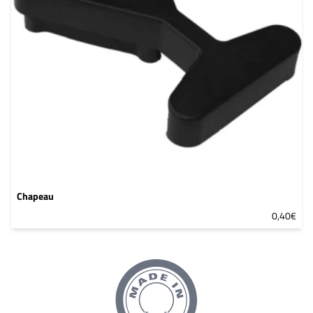
Pattes de fixation
Vis et goujons
Occultants
Portails et portillons
Portillons grillagés
Portillons barreaudés
Kits
Accessoires
Chapeau
0,40€