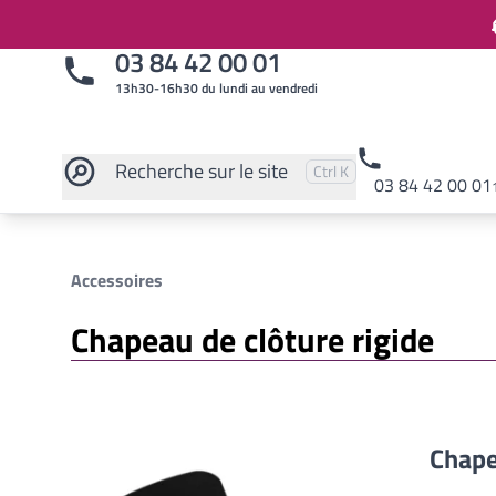
03 84 42 00 01
13h30-16h30 du lundi au vendredi
Recherche
sur le site
Pressez
et
pour rechercher
Ctrl
K
03 84 42 00 01
Rechercher sur le site
Accessoires
Chapeau de clôture rigide
Chape