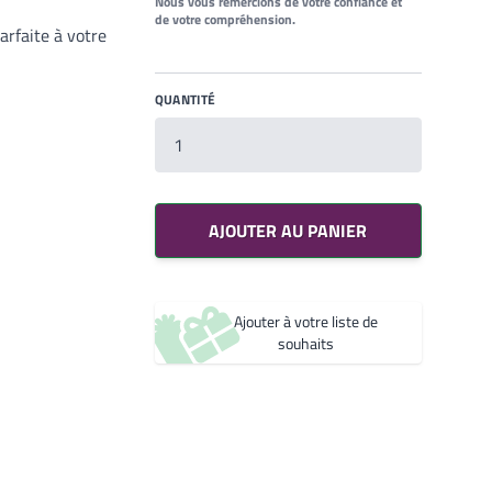
Nous vous remercions de votre confiance et
de votre compréhension.
arfaite à votre
QUANTITÉ
Votre liste de souhaits
Un produit
0,00€
AJOUTER AU PANIER
Créer une nouvelle liste de souhaits
Ajouter à votre liste de
souhaits