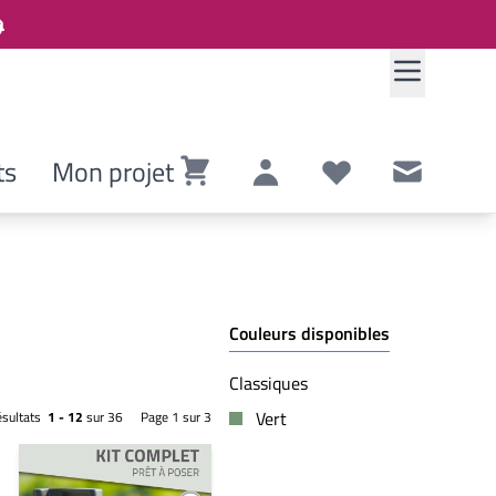
ts
Mon projet
Panier
Compte
Listes de souhaits
Contact
Couleurs disponibles
Classiques
Vert
ésultats
1 - 12
sur 36
Page 1 sur 3