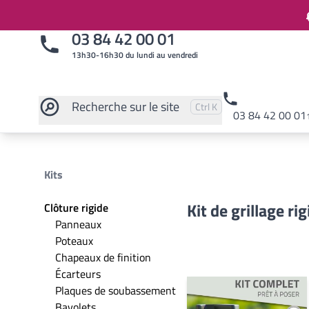
03 84 42 00 01
13h30-16h30 du lundi au vendredi
Recherche
sur le site
Pressez
et
pour rechercher
Ctrl
K
03 84 42 00 01
Rechercher sur le site
Kits
Kit de grillage ri
Clôture rigide
Panneaux
Poteaux
Chapeaux de finition
Écarteurs
Plaques de soubassement
Bavolets