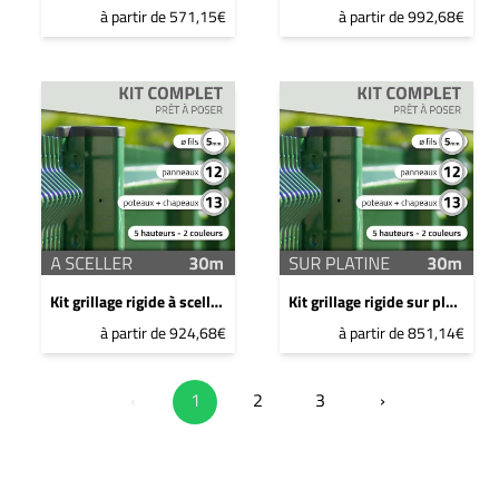
à partir de 571,15€
à partir de 992,68€
Kit grillage rigide à sceller - 30ml - 1,5m - Gris anthracite
Kit grillage rigide sur platine - 30ml - 1,2m - Gris anthracite
à partir de 924,68€
à partir de 851,14€
‹
1
2
3
›