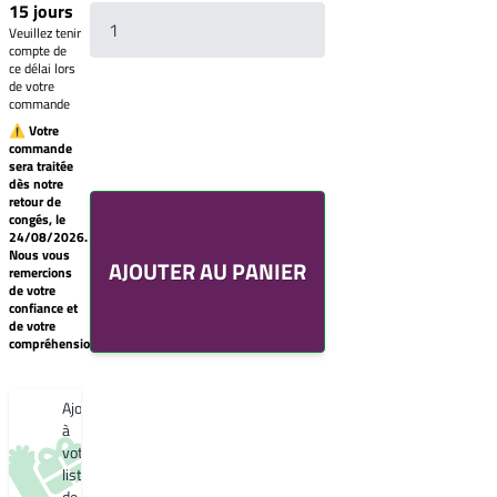
15 jours
Veuillez tenir
compte de
ce délai lors
de votre
commande
⚠ Votre
commande
sera traitée
Votre
dès notre
liste
retour de
de
congés, le
souhaits
24/08/2026.
Un
Nous vous
AJOUTER AU PANIER
produit
remercions
0,00€
de votre
confiance et
Créer
de votre
une
compréhension.
nouvelle
liste
de
souhaits
Ajouter
à
votre
liste
de