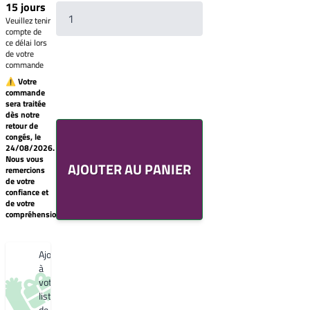
15 jours
Veuillez tenir
compte de
ce délai lors
de votre
commande
⚠ Votre
commande
sera traitée
Votre
dès notre
liste
retour de
de
congés, le
souhaits
24/08/2026.
Un
Nous vous
AJOUTER AU PANIER
produit
remercions
0,00€
de votre
confiance et
Créer
de votre
une
compréhension.
nouvelle
liste
de
souhaits
Ajouter
à
votre
liste
de