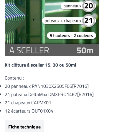
Kit clôture à sceller 15, 30 ou 50ml
Contenu :
20 panneaux
PAN1030X2505F05[R7016]
21 poteaux DeltaMax
DMXPRO1467[R7016]
21 chapeaux CAPMX01
12 écarteurs OUT01X04
Fiche technique