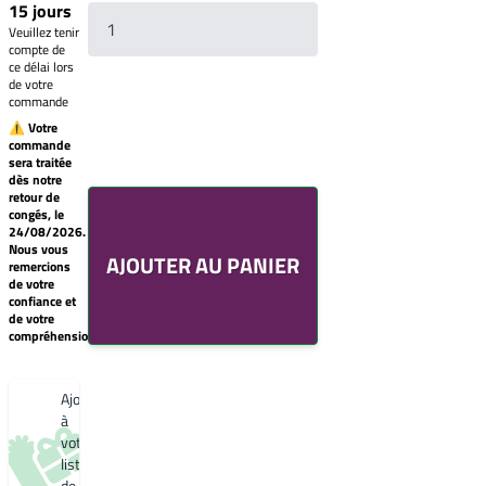
15 jours
Veuillez tenir
compte de
ce délai lors
de votre
commande
⚠ Votre
commande
sera traitée
Votre
dès notre
liste
retour de
de
congés, le
souhaits
24/08/2026.
Un
Nous vous
AJOUTER AU PANIER
produit
remercions
0,00€
de votre
confiance et
Créer
de votre
une
compréhension.
nouvelle
liste
de
souhaits
Ajouter
à
votre
liste
de