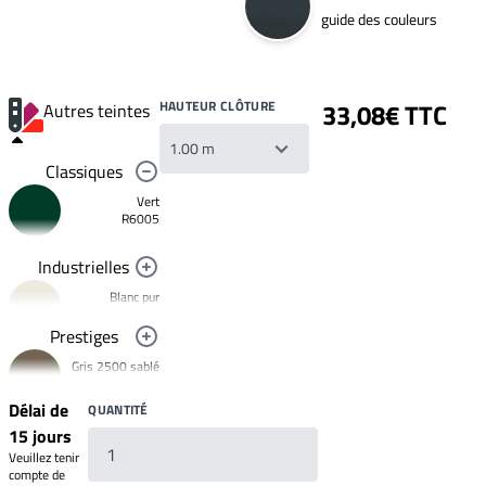
guide des couleurs
HAUTEUR CLÔTURE
33,08€ TTC
Autres teintes
Classiques
Vert
R6005
Industrielles
Blanc pur
R9010
Prestiges
Noir foncé
Gris 2500 sablé
R9005
YW358F
Jaune
Délai de
QUANTITÉ
signalisation
Bronze 2525
R1023
15 jours
YW283F
Rouge clair
Veuillez tenir
Mars 2525
brillant
compte de
R3020
Sablé