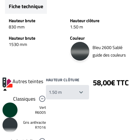
Fiche technique
Hauteur brute
Hauteur clôture
830 mm
1.50 m
Hauteur brute
Couleur
1530 mm
Bleu 2600 Sablé
guide des couleurs
HAUTEUR CLÔTURE
58,00€ TTC
Autres teintes
Classiques
Vert
R6005
Gris anthracite
Votre
R7016
liste
de
souhaits