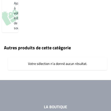
souhaits
Ajouter
Noir 2300
Sablé
à
YW383I
votre
liste
de
souhaits
Autres produits de cette catégorie
Votre sélection n'a donné aucun résultat.
LA BOUTIQUE