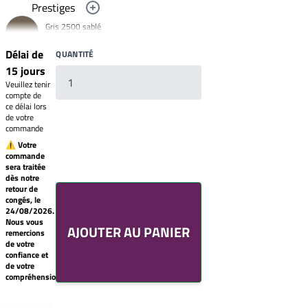
Prestiges
Noir foncé
Gris 2500 sablé
R9005
YW358F
Jaune
Délai de
QUANTITÉ
signalisation
Bronze 2525
R1023
15 jours
YW283F
Rouge clair
Veuillez tenir
Mars 2525
brillant
compte de
R3020
Sablé
ce délai lors
YX355F
de votre
Brun 2650
commande
Sablé
YW366F
⚠ Votre
commande
Galet 2525
sera traitée
YX050F
Votre
dès notre
liste
Starlight 2525
retour de
de
Sablé
congés, le
souhaits
YX353F
24/08/2026.
Un
Nous vous
Gris 2900 Sablé
AJOUTER AU PANIER
produit
remercions
YW355F
0,00€
de votre
Bleu 2600
confiance et
Créer
Sablé
de votre
une
YW361F
compréhension.
nouvelle
Noir 2200
liste
Sablé
de
YW360F