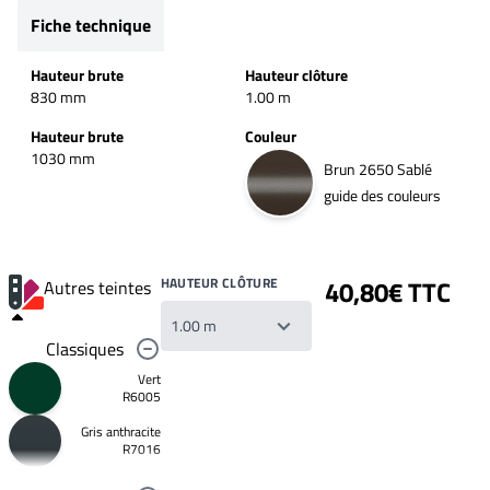
Fiche technique
Hauteur brute
Hauteur clôture
830 mm
1.00 m
Hauteur brute
Couleur
1030 mm
Brun 2650 Sablé
guide des couleurs
HAUTEUR CLÔTURE
40,80€ TTC
Autres teintes
Classiques
Vert
R6005
Gris anthracite
Votre
R7016
liste
de
souhaits