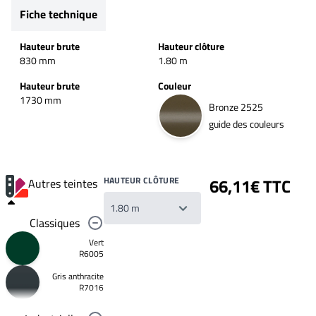
Fiche technique
Hauteur brute
Hauteur clôture
830 mm
1.80 m
Hauteur brute
Couleur
1730 mm
Bronze 2525
guide des couleurs
HAUTEUR CLÔTURE
66,11€ TTC
Autres teintes
Classiques
Vert
R6005
Gris anthracite
Votre
R7016
liste
de
souhaits