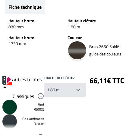
Fiche technique
Hauteur brute
Hauteur clôture
830 mm
1.80 m
Hauteur brute
Couleur
1730 mm
Brun 2650 Sablé
guide des couleurs
HAUTEUR CLÔTURE
66,11€ TTC
Autres teintes
Classiques
Vert
R6005
Gris anthracite
Votre
R7016
liste
de
souhaits