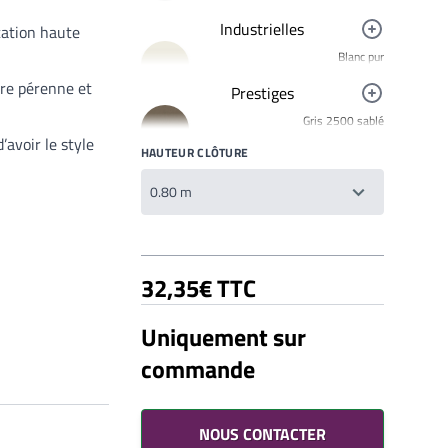
Industrielles
cation haute
Blanc pur
R9010
ère pérenne et
Prestiges
Noir foncé
Gris 2500 sablé
R9005
YW358F
’avoir le style
HAUTEUR CLÔTURE
Jaune signalisation
Bronze 2525
R1023
YW283F
Mars 2525 Sablé
YX355F
Brun 2650 Sablé
32,35€ TTC
YW366F
Galet 2525
Uniquement sur
YX050F
commande
Starlight 2525 Sablé
Votre liste de souhaits
YX353F
Un produit
0,00€
Gris 2900 Sablé
YW355F
NOUS CONTACTER