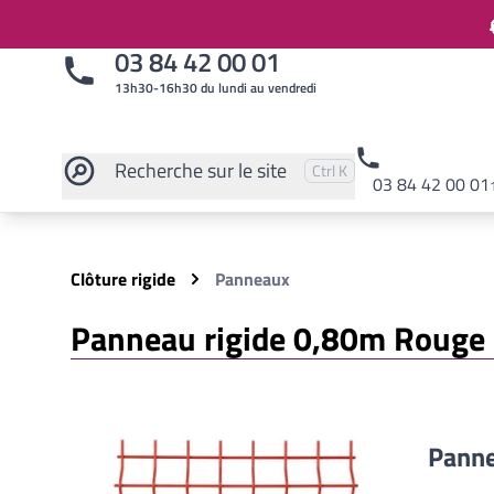
03 84 42 00 01
13h30-16h30 du lundi au vendredi
Recherche
sur le site
Pressez
et
pour rechercher
Ctrl
K
03 84 42 00 01
Rechercher sur le site
Clôture rigide
Panneaux
Panneau rigide 0,80m Rouge cl
Panne