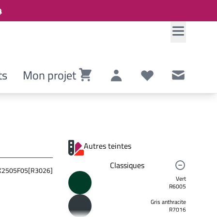
ts
Mon projet
Panier
Compte
Listes de souhaits
Contact
Autres teintes
Classiques
2505F05[R3026]
Vert
R6005
Gris anthracite
R7016