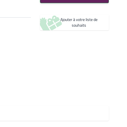
Bleu 2600 Sablé
Créer une nouvelle liste de souhaits
YW361F
Noir 2200 Sablé
Ajouter à votre liste de
YW360F
souhaits
Noir 2300 Sablé
YW383I