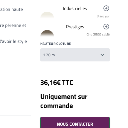
Industrielles
cation haute
Blanc pur
R9010
ère pérenne et
Prestiges
Jaune signalisation
Gris 2500 sablé
R1023
YW358F
’avoir le style
HAUTEUR CLÔTURE
Rouge clair brillant
Bronze 2525
R3020
YW283F
Mars 2525 Sablé
YX355F
Brun 2650 Sablé
36,16€ TTC
YW366F
Galet 2525
Uniquement sur
YX050F
commande
Starlight 2525 Sablé
Votre liste de souhaits
YX353F
Un produit
0,00€
Gris 2900 Sablé
YW355F
NOUS CONTACTER