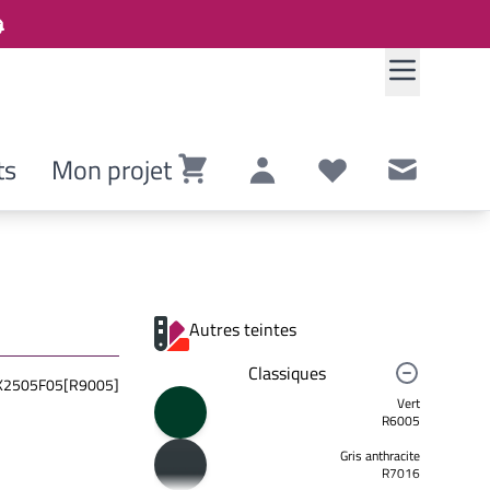
ts
Mon projet
Panier
Compte
Listes de souhaits
Contact
Autres teintes
Classiques
2505F05[R9005]
Vert
R6005
Gris anthracite
R7016