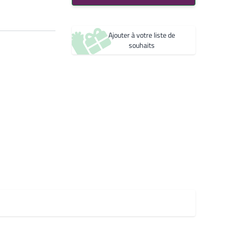
Bleu 2600 Sablé
Créer une nouvelle liste de souhaits
YW361F
Noir 2200 Sablé
Ajouter à votre liste de
YW360F
souhaits
Noir 2300 Sablé
YW383I