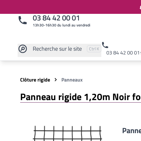
03 84 42 00 01
13h30-16h30 du lundi au vendredi
Recherche
sur le site
Pressez
et
pour rechercher
Ctrl
K
03 84 42 00 01
Rechercher sur le site
Clôture rigide
Panneaux
Panneau rigide 1,20m Noir f
Panne