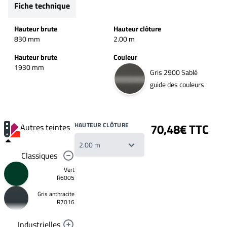
Fiche technique
Hauteur brute
Hauteur clôture
830 mm
2.00 m
Hauteur brute
Couleur
1930 mm
Gris 2900 Sablé
guide des couleurs
HAUTEUR CLÔTURE
70,48€ TTC
Autres teintes
Classiques
Vert
R6005
Gris anthracite
Votre
R7016
liste
de
souhaits
Industrielles