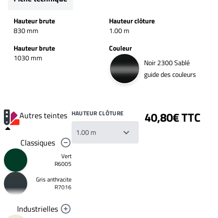
Hauteur brute
Hauteur clôture
830 mm
1.00 m
Hauteur brute
Couleur
1030 mm
Noir 2300 Sablé
guide des couleurs
HAUTEUR CLÔTURE
40,80€ TTC
Autres teintes
Classiques
Vert
R6005
Gris anthracite
Votre
R7016
liste
de
souhaits
Industrielles
Un