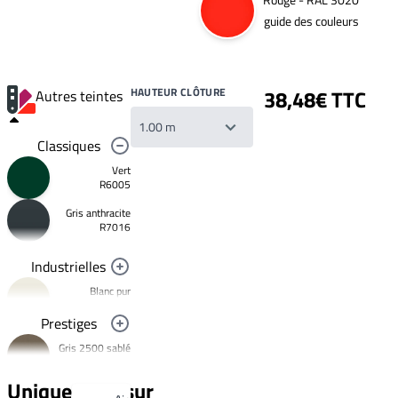
guide des couleurs
HAUTEUR CLÔTURE
38,48€ TTC
Autres teintes
Classiques
Vert
R6005
Gris anthracite
Votre
R7016
liste
de
souhaits
Industrielles
Un
produit
Blanc pur
0,00€
R9010
Prestiges
Créer
Noir foncé
une
Gris 2500 sablé
R9005
nouvelle
YW358F
liste
Jaune
de
Uniquement sur
signalisation
Bronze 2525
souhaits
R1023