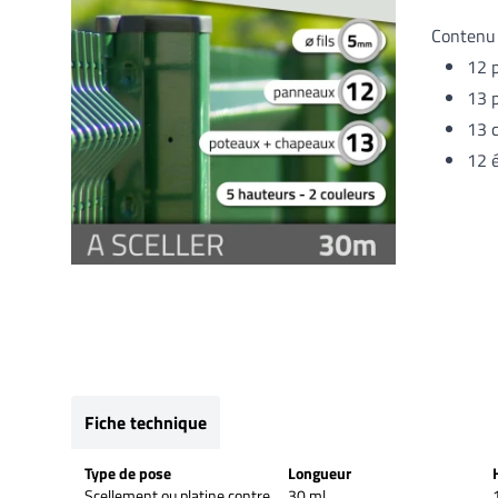
Contenu 
12 
13 
13 
12 
Fiche technique
Type de pose
Longueur
Scellement ou platine contre
30 ml