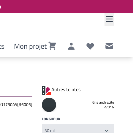
ts
Mon projet
Panier
Compte
Listes de souhaits
Contact
Autres teintes
Gris anthracite
O1730AS[R6005]
R7016
LONGUEUR