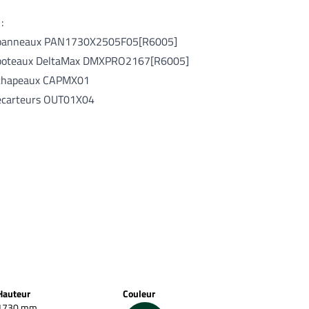
:
panneaux
PAN1730X2505F05[R6005]
poteaux DeltaMax
DMXPRO2167[R6005]
chapeaux CAPMX01
écarteurs OUT01X04
Hauteur
Couleur
1730 mm