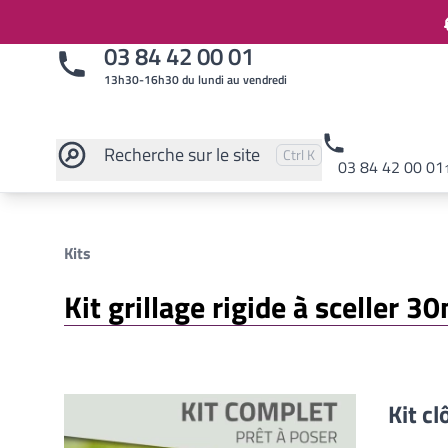
03 84 42 00 01
13h30-16h30 du lundi au vendredi
Recherche
sur le site
Pressez
et
pour rechercher
Ctrl
K
03 84 42 00 01
Rechercher sur le site
Kits
Kit grillage rigide à sceller 3
Kit cl