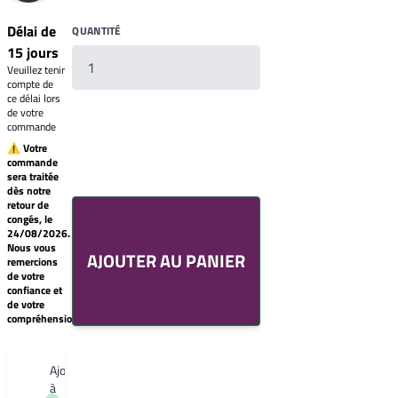
Délai de
QUANTITÉ
15 jours
Veuillez tenir
compte de
ce délai lors
de votre
commande
⚠ Votre
commande
sera traitée
Votre
dès notre
liste
retour de
de
congés, le
souhaits
24/08/2026.
Un
Nous vous
AJOUTER AU PANIER
produit
remercions
0,00€
de votre
confiance et
Créer
de votre
une
compréhension.
nouvelle
liste
de
souhaits
Ajouter
à