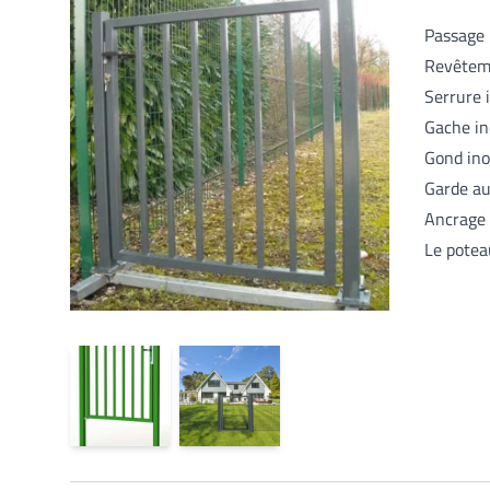
Passage
Revêteme
Serrure 
Gache in
Gond in
Garde au
Ancrage 
Le potea