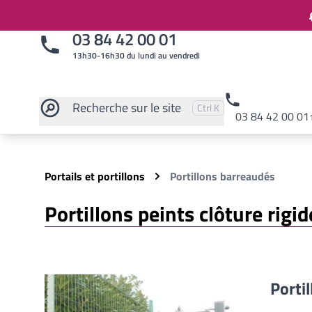
03 84 42 00 01
13h30-16h30 du lundi au vendredi
Recherche
sur le site
Pressez
et
pour rechercher
Ctrl
K
03 84 42 00 01
Rechercher sur le site
Portails et portillons
Portillons barreaudés
Portillons peints clôture rigi
Porti