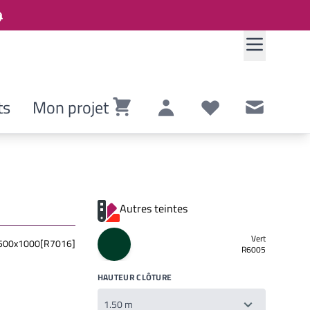
ts
Mon projet
Panier
Compte
Listes de souhaits
Contact
Autres teintes
Vert
500x1000[R7016]
R6005
HAUTEUR CLÔTURE