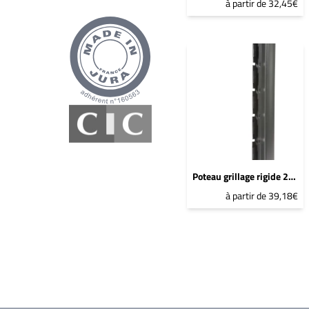
à partir de 32,45€
Poteau grillage rigide 2267mm Bleu 2600 Sablé - DeltaMax à sceller
à partir de 39,18€