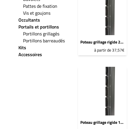
Pattes de fixation
Vis et goujons
Occultants
Portails et portillons
Portillons grillagés
Portillons barreaudés
Poteau grillage rigide 2167mm Bleu 2600 Sablé - DeltaMax à sceller
Kits
à partir de 37,57€
Accessoires
Poteau grillage rigide 1867mm Bleu 2600 Sablé - DeltaMax à sceller