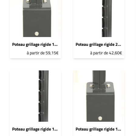
Poteau grillage rigide 1867mm Bleu 2600 Sablé - DeltaMax platine équerre soudée
Poteau grillage rigide 2467mm Bleu 2600 Sablé - DeltaMax à sceller
à partir de 59,15€
à partir de 42,60€
Poteau grillage rigide 1567mm Bleu 2600 Sablé - DeltaMax à sceller
Poteau grillage rigide 1467mm Bleu 2600 Sablé - DeltaMax platine équerre soudée