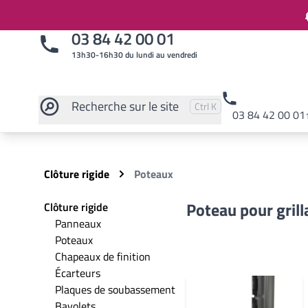
03 84 42 00 01
13h30-16h30 du lundi au vendredi
Recherche
sur le site
Pressez
et
pour rechercher
Ctrl
K
03 84 42 00 01
Rechercher sur le site
Clôture rigide
Poteaux
Poteau pour grill
Clôture rigide
Panneaux
Poteaux
Chapeaux de finition
Écarteurs
Plaques de soubassement
Bavolets