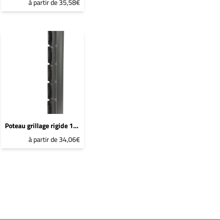
à partir de 35,58€
Poteau grillage rigide 1967mm Bleu 2600 Sablé - DeltaMax à sceller
à partir de 34,06€