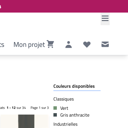
ts
Mon projet
Panier
Compte
Listes de souhaits
Contact
Couleurs disponibles
Classiques
Vert
tats
1 - 12
sur 34
Page 1 sur 3
Gris anthracite
Industrielles