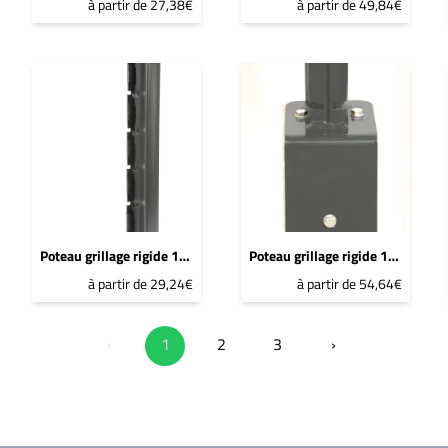
à partir de 27,38€
à partir de 49,84€
Poteau grillage rigide 1667mm Bleu 2600 Sablé - DeltaMax à sceller
Poteau grillage rigide 1667mm Bleu 2600 Sablé - DeltaMax platine équerre soudée
à partir de 29,24€
à partir de 54,64€
‹
1
2
3
›