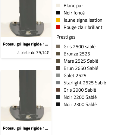
Blanc pur
Noir foncé
Jaune signalisation
Rouge clair brillant
Prestiges
Poteau grillage rigide 1467mm Bleu 2600 Sablé - DeltaMax platine soudée
Gris 2500 sablé
à partir de 39,14€
Bronze 2525
Mars 2525 Sablé
Brun 2650 Sablé
Galet 2525
Starlight 2525 Sablé
Gris 2900 Sablé
Noir 2200 Sablé
Noir 2300 Sablé
Poteau grillage rigide 1267mm Bleu 2600 Sablé - DeltaMax platine soudée