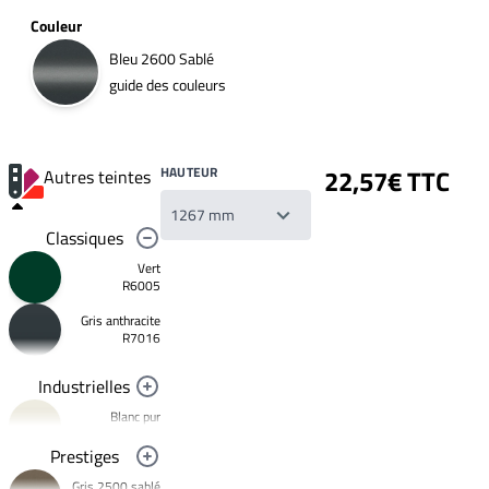
Couleur
Bleu 2600 Sablé
guide des couleurs
HAUTEUR
22,57€ TTC
Autres teintes
Classiques
Vert
R6005
Gris anthracite
Votre
R7016
liste
de
souhaits
Industrielles
Un
produit
Blanc pur
0,00€
R9010
Prestiges
Créer
Noir foncé
une
Gris 2500 sablé
R9005