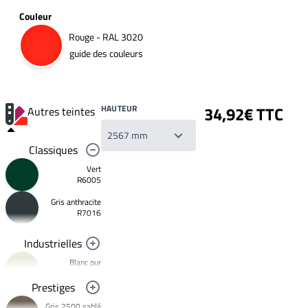
Couleur
Rouge - RAL 3020
guide des couleurs
HAUTEUR
34,92€ TTC
Autres teintes
Classiques
Vert
R6005
Gris anthracite
Votre
R7016
liste
de
souhaits
Industrielles
Un
produit
Blanc pur
0,00€
R9010
Prestiges
Créer
Noir foncé
une
Gris 2500 sablé
R9005