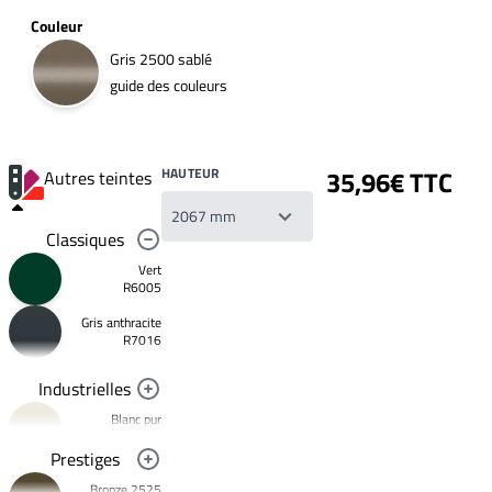
Couleur
Gris 2500 sablé
guide des couleurs
HAUTEUR
35,96€ TTC
Autres teintes
Classiques
Vert
R6005
Gris anthracite
Votre
R7016
liste
de
souhaits
Industrielles
Un
produit
Blanc pur
0,00€
R9010
Prestiges
Créer
Noir foncé
une
Bronze 2525
R9005