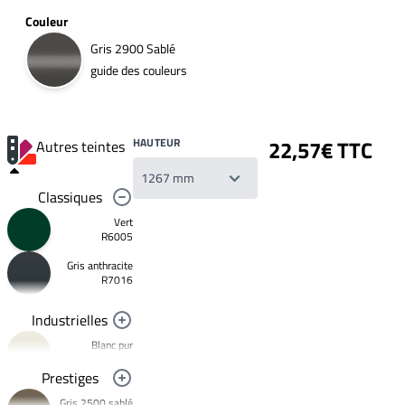
Couleur
Gris 2900 Sablé
guide des couleurs
HAUTEUR
22,57€ TTC
Autres teintes
Classiques
Vert
R6005
Gris anthracite
Votre
R7016
liste
de
souhaits
Industrielles
Un
produit
Blanc pur
0,00€
R9010
Prestiges
Créer
Noir foncé
une
Gris 2500 sablé
R9005