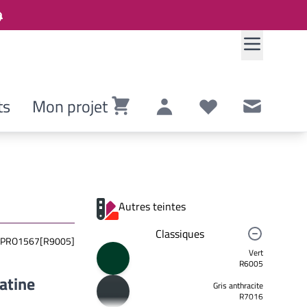
ts
Mon projet
Panier
Compte
Listes de souhaits
Contact
Autres teintes
Classiques
PRO1567[R9005]
Vert
R6005
latine
Gris anthracite
R7016