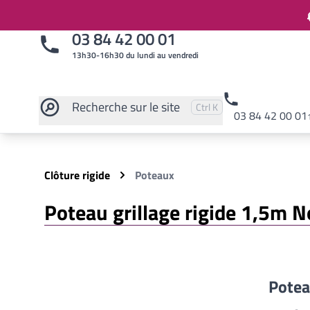
03 84 42 00 01
13h30-16h30 du lundi au vendredi
Recherche
sur le site
Pressez
et
pour rechercher
Ctrl
K
03 84 42 00 01
Rechercher sur le site
Clôture rigide
Poteaux
Poteau grillage rigide 1,5m N
Potea