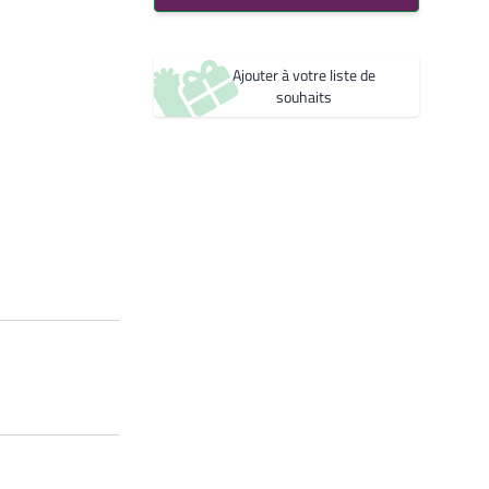
Bleu 2600 Sablé
Créer une nouvelle liste de souhaits
YW361F
Noir 2200 Sablé
Ajouter à votre liste de
YW360F
souhaits
Noir 2300 Sablé
YW383I