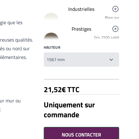
Industrielles
Blanc pur
gie que les
R9010
Prestiges
Jaune signalisation
Gris 2500 sablé
R1023
breuses qualités.
YW358F
HAUTEUR
Rouge clair brillant
és ou non) sur
Bronze 2525
R3020
plémentaires.
YW283F
Mars 2525 Sablé
YX355F
Brun 2650 Sablé
21,52€ TTC
YW366F
Galet 2525
sur mur ou
Uniquement sur
YX050F
t
commande
Starlight 2525 Sablé
Votre liste de souhaits
YX353F
Un produit
0,00€
Gris 2900 Sablé
YW355F
NOUS CONTACTER