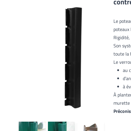
contr
Le potea
poteaux 
Rigidité,
Son syst
toute la
Le verro
au c
d’an
à év
À plante
murette 
Préconi