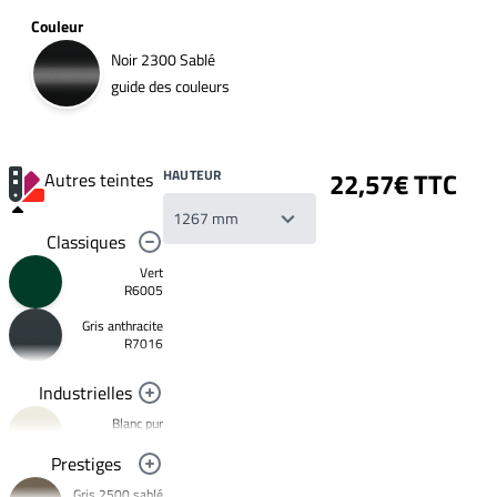
Couleur
Noir 2300 Sablé
guide des couleurs
HAUTEUR
22,57€ TTC
Autres teintes
Classiques
Vert
R6005
Gris anthracite
Votre
R7016
liste
de
souhaits
Industrielles
Un
produit
Blanc pur
0,00€
R9010
Prestiges
Créer
Noir foncé
une
Gris 2500 sablé
R9005