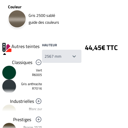
Couleur
Gris 2500 sablé
guide des couleurs
HAUTEUR
44,45€ TTC
Autres teintes
Classiques
Vert
R6005
Gris anthracite
Votre
R7016
liste
de
souhaits
Industrielles
Un
produit
Blanc pur
0,00€
R9010
Prestiges
Créer
Noir foncé
une
Bronze 2525
R9005