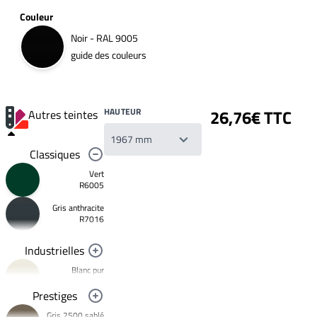
Couleur
Noir - RAL 9005
guide des couleurs
HAUTEUR
26,76€ TTC
Autres teintes
Classiques
Vert
R6005
Gris anthracite
Votre
R7016
liste
de
souhaits
Industrielles
Un
produit
Blanc pur
0,00€
R9010
Prestiges
Créer
Jaune
une
signalisation
Gris 2500 sablé