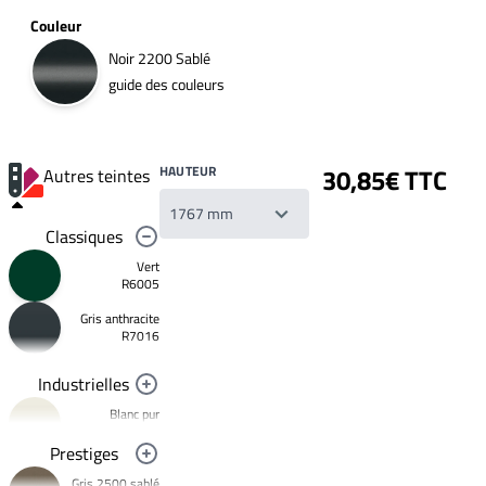
Couleur
Noir 2200 Sablé
guide des couleurs
HAUTEUR
30,85€ TTC
Autres teintes
Classiques
Vert
R6005
Gris anthracite
Votre
R7016
liste
de
souhaits
Industrielles
Un
produit
Blanc pur
0,00€
R9010
Prestiges
Créer
Noir foncé
une
Gris 2500 sablé
R9005