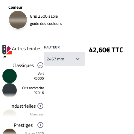
Couleur
Gris 2500 sablé
guide des couleurs
HAUTEUR
42,60€ TTC
Autres teintes
Classiques
Vert
R6005
Gris anthracite
Votre
R7016
liste
de
souhaits
Industrielles
Un
produit
Blanc pur
0,00€
R9010
Prestiges
Créer
Noir foncé
une
Bronze 2525
R9005