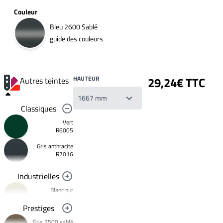
Couleur
Bleu 2600 Sablé
guide des couleurs
HAUTEUR
29,24€ TTC
Autres teintes
Classiques
Vert
R6005
Gris anthracite
Votre
R7016
liste
de
souhaits
Industrielles
Un
produit
Blanc pur
0,00€
R9010
Prestiges
Créer
Noir foncé
une
Gris 2500 sablé
R9005