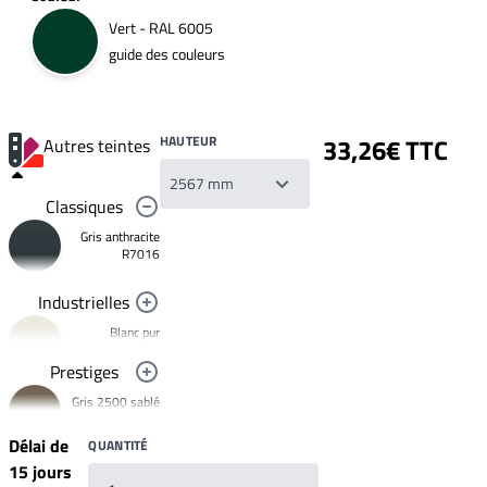
Vert - RAL 6005
guide des couleurs
HAUTEUR
33,26€ TTC
Autres teintes
Classiques
Gris anthracite
R7016
Industrielles
Blanc pur
R9010
Prestiges
Noir foncé
Gris 2500 sablé
R9005
YW358F
Jaune
Délai de
QUANTITÉ
signalisation
Bronze 2525
R1023
15 jours
YW283F
Rouge clair