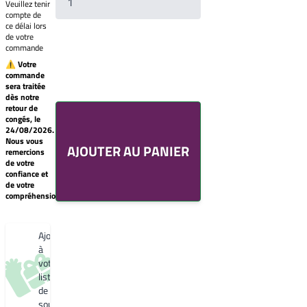
Veuillez tenir
Mars 2525
brillant
compte de
R3020
Sablé
ce délai lors
YX355F
de votre
Brun 2650
commande
Sablé
YW366F
⚠ Votre
commande
Galet 2525
sera traitée
YX050F
Votre
dès notre
liste
Starlight 2525
retour de
de
Sablé
congés, le
souhaits
YX353F
24/08/2026.
Un
Nous vous
Gris 2900 Sablé
AJOUTER AU PANIER
produit
remercions
YW355F
0,00€
de votre
Bleu 2600
confiance et
Créer
Sablé
de votre
une
YW361F
compréhension.
nouvelle
Noir 2200
liste
Sablé
de
YW360F
souhaits
Ajouter
Noir 2300
Sablé
à
YW383I
votre
liste
de
souhaits