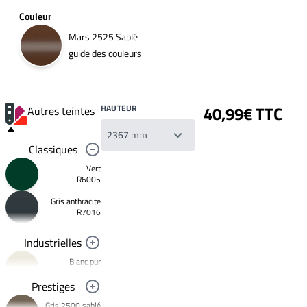
Couleur
Mars 2525 Sablé
guide des couleurs
HAUTEUR
40,99€ TTC
Autres teintes
Classiques
Vert
R6005
Gris anthracite
Votre
R7016
liste
de
souhaits
Industrielles
Un
produit
Blanc pur
0,00€
R9010
Prestiges
Créer
Noir foncé
une
Gris 2500 sablé
R9005