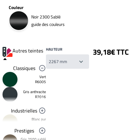
Couleur
Noir 2300 Sablé
guide des couleurs
HAUTEUR
39,18€ TTC
Autres teintes
Classiques
Vert
R6005
Gris anthracite
Votre
R7016
liste
de
souhaits
Industrielles
Un
produit
Blanc pur
0,00€
R9010
Prestiges
Créer
Noir foncé
une
Gris 2500 sablé
R9005