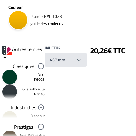
Couleur
Jaune - RAL 1023
guide des couleurs
HAUTEUR
20,26€ TTC
Autres teintes
Classiques
Vert
R6005
Gris anthracite
Votre
R7016
liste
de
souhaits
Industrielles
Un
produit
Blanc pur
0,00€
R9010
Prestiges
Créer
Noir foncé
une
Gris 2500 sablé
R9005