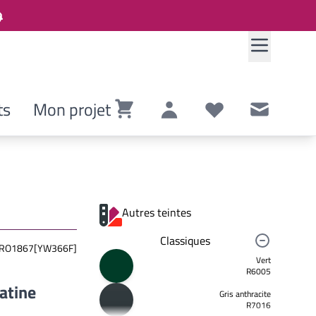
ts
Mon projet
Panier
Compte
Listes de souhaits
Contact
Autres teintes
Classiques
RO1867[YW366F]
Vert
R6005
latine
Gris anthracite
R7016