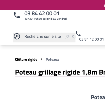
03 84 42 00 01
13h30-16h30 du lundi au vendredi
Recherche
sur le site
Pressez
et
pour rechercher
Ctrl
K
03 84 42 00 01
Rechercher sur le site
Clôture rigide
Poteaux
Poteau grillage rigide 1,8m B
Potea