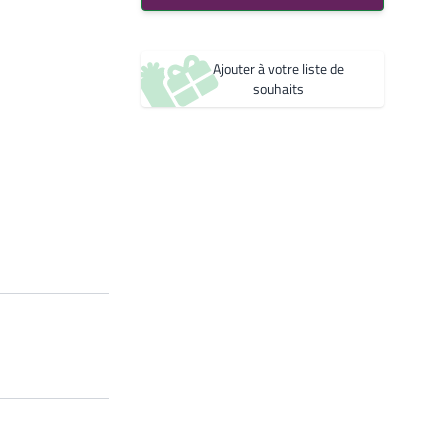
Noir 2200 Sablé
Créer une nouvelle liste de souhaits
YW360F
Noir 2300 Sablé
Ajouter à votre liste de
YW383I
souhaits