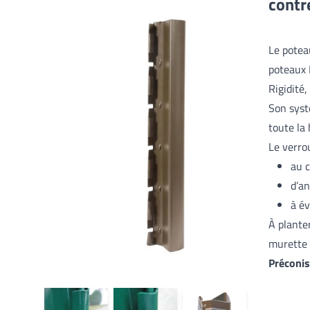
contr
Le potea
poteaux 
Rigidité,
Son syst
toute la
Le verro
au c
d’an
à év
À plante
murette 
Préconi