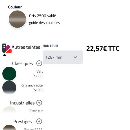
Couleur
Gris 2500 sablé
guide des couleurs
HAUTEUR
22,57€ TTC
Autres teintes
Classiques
Vert
R6005
Gris anthracite
Votre
R7016
liste
de
souhaits
Industrielles
Un
produit
Blanc pur
0,00€
R9010
Prestiges
Créer
Noir foncé
une
Bronze 2525
R9005