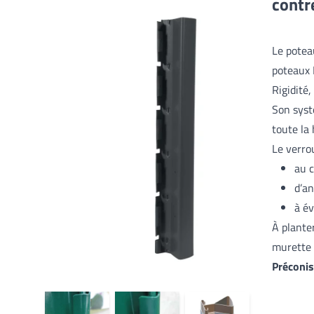
contr
Le potea
poteaux 
Rigidité,
Son syst
toute la
Le verro
au c
d’an
à év
À plante
murette 
Préconi