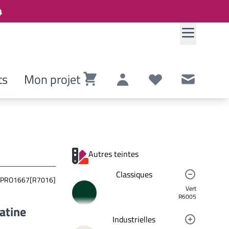
ts
Mon projet
Panier
Compte
Listes de souhaits
Contact
Autres teintes
Classiques
PRO1667[R7016]
Vert
R6005
latine
Industrielles