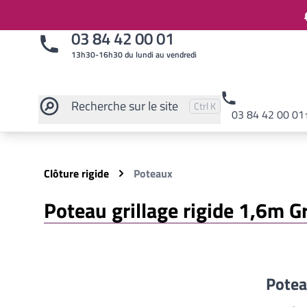
03 84 42 00 01
13h30-16h30 du lundi au vendredi
Recherche
sur le site
Pressez
et
pour rechercher
Ctrl
K
03 84 42 00 01
Rechercher sur le site
Clôture rigide
Poteaux
Poteau grillage rigide 1,6m Gr
Potea