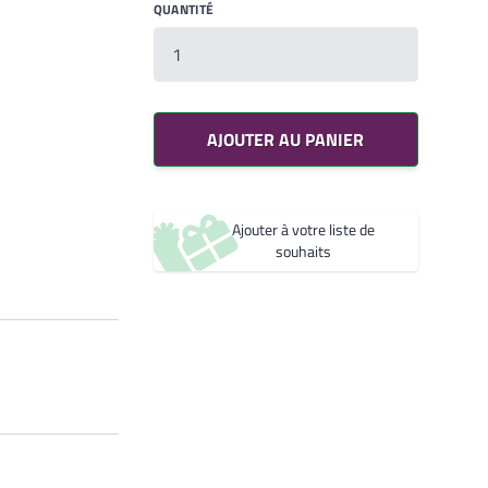
QUANTITÉ
Noir 2200 Sablé
YW360F
Noir 2300 Sablé
Votre liste de souhaits
YW383I
Un produit
0,00€
AJOUTER AU PANIER
Créer une nouvelle liste de souhaits
Ajouter à votre liste de
souhaits