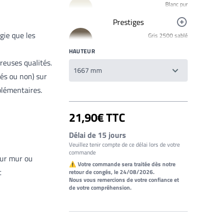
Blanc pur
R9010
Prestiges
Noir foncé
gie que les
Gris 2500 sablé
R9005
YW358F
HAUTEUR
Jaune signalisation
Bronze 2525
R1023
breuses qualités.
YW283F
Rouge clair brillant
és ou non) sur
Mars 2525 Sablé
R3020
plémentaires.
YX355F
Brun 2650 Sablé
21,90€ TTC
YW366F
Galet 2525
Délai de 15 jours
YX050F
Veuillez tenir compte de ce délai lors de votre
commande
Starlight 2525 Sablé
sur mur ou
YX353F
⚠ Votre commande sera traitée dès notre
t
retour de congés, le 24/08/2026.
Gris 2900 Sablé
Nous vous remercions de votre confiance et
YW355F
de votre compréhension.
Bleu 2600 Sablé
YW361F