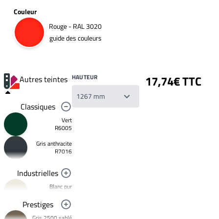
Couleur
Rouge - RAL 3020
guide des couleurs
HAUTEUR
17,74€ TTC
Autres teintes
Classiques
Vert
R6005
Gris anthracite
Votre
R7016
liste
de
souhaits
Industrielles
Un
produit
Blanc pur
0,00€
R9010
Prestiges
Créer
Noir foncé
une
Gris 2500 sablé
R9005