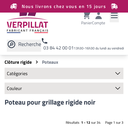
Nous livrons chez vous en 15 jours
Panier
Compte
Recherche
03 84 42 00 01
13h30-16h30 du lundi au vendredi
Rechercher sur le site
Clôture rigide
Poteaux
Catégories
Clôture rigide
Couleur
Panneaux
Poteaux
Couleurs disponibles
Poteau pour grillage rigide noir
Chapeaux de finition
Écarteurs
Classiques
Plaques de soubassement
Vert
Résultats
1 - 12
sur 34
Page 1 sur 3
Bavolets
Gris anthracite