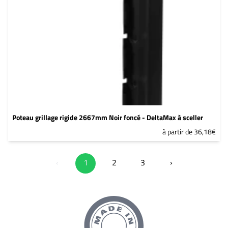
Poteau grillage rigide 2667mm Noir foncé - DeltaMax à sceller
à partir de 36,18€
‹
1
2
3
›